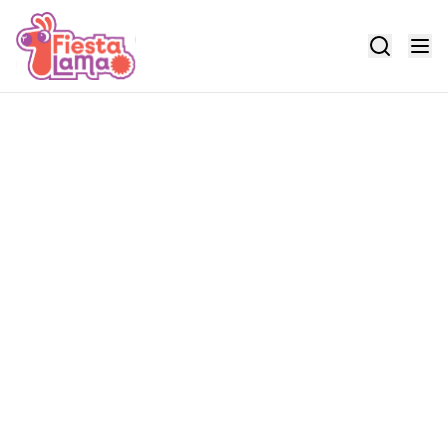
Pretraži događaje
Unesite ključne riječi za pronalazak događaja i
lokacija